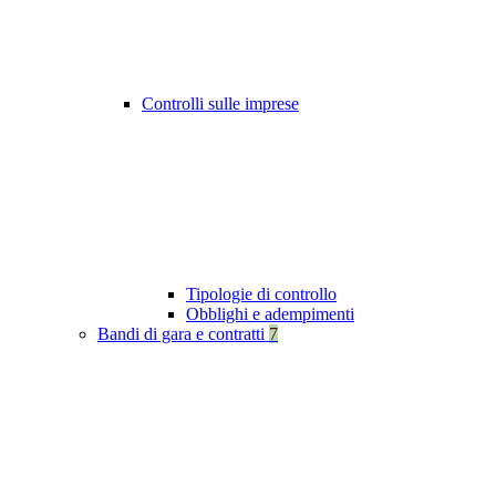
Controlli sulle imprese
Tipologie di controllo
Obblighi e adempimenti
Bandi di gara e contratti
7