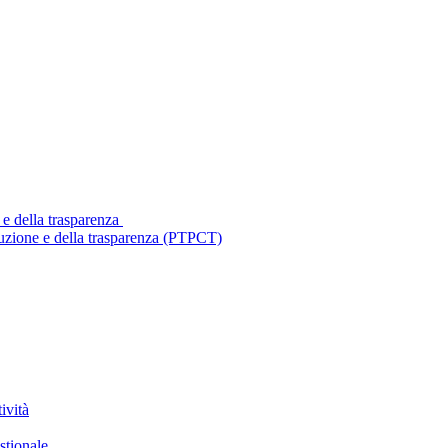
 e della trasparenza
ruzione e della trasparenza (PTPCT)
ività
stionale