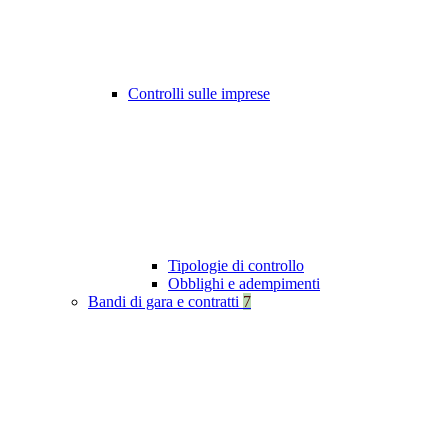
Controlli sulle imprese
Tipologie di controllo
Obblighi e adempimenti
Bandi di gara e contratti
7