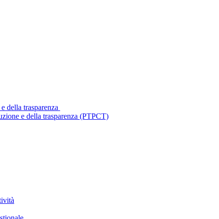
 e della trasparenza
ruzione e della trasparenza (PTPCT)
ività
stionale