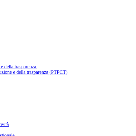
 e della trasparenza
ruzione e della trasparenza (PTPCT)
ività
stionale