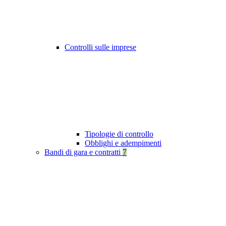
Controlli sulle imprese
Tipologie di controllo
Obblighi e adempimenti
Bandi di gara e contratti
7