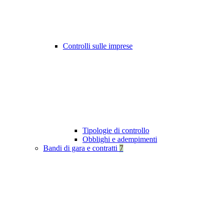
Controlli sulle imprese
Tipologie di controllo
Obblighi e adempimenti
Bandi di gara e contratti
7