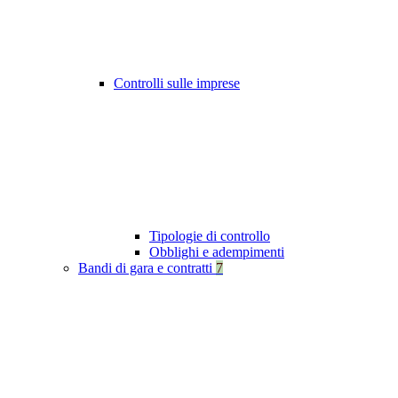
Controlli sulle imprese
Tipologie di controllo
Obblighi e adempimenti
Bandi di gara e contratti
7