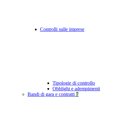
Controlli sulle imprese
Tipologie di controllo
Obblighi e adempimenti
Bandi di gara e contratti
7