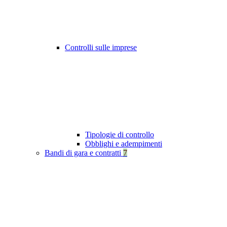
Controlli sulle imprese
Tipologie di controllo
Obblighi e adempimenti
Bandi di gara e contratti
7