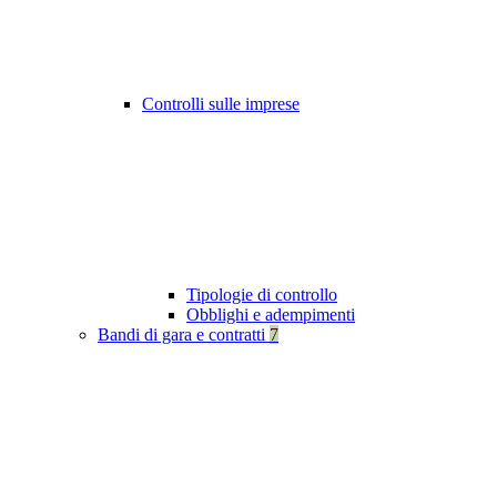
Controlli sulle imprese
Tipologie di controllo
Obblighi e adempimenti
Bandi di gara e contratti
7