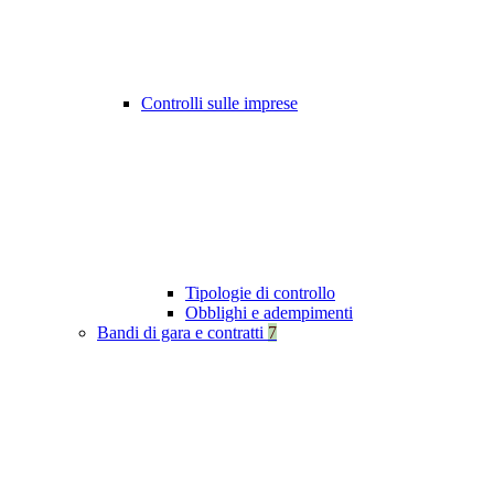
Controlli sulle imprese
Tipologie di controllo
Obblighi e adempimenti
Bandi di gara e contratti
7