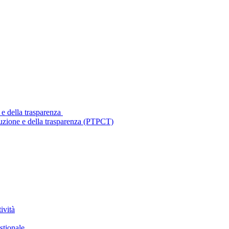
 e della trasparenza
ruzione e della trasparenza (PTPCT)
ività
stionale