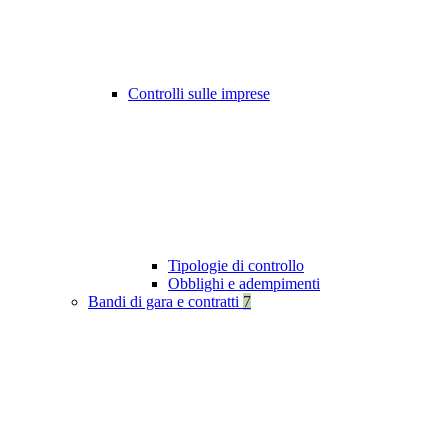
Controlli sulle imprese
Tipologie di controllo
Obblighi e adempimenti
Bandi di gara e contratti
7