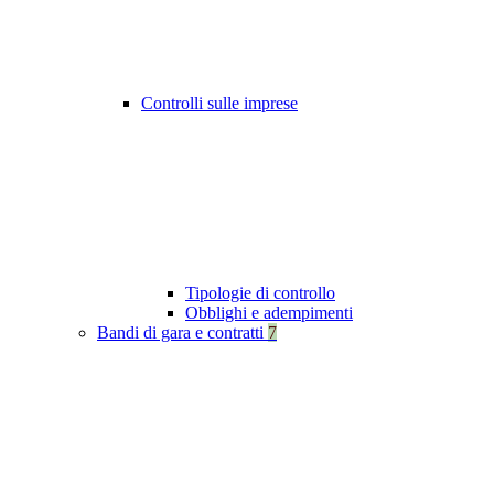
Controlli sulle imprese
Tipologie di controllo
Obblighi e adempimenti
Bandi di gara e contratti
7