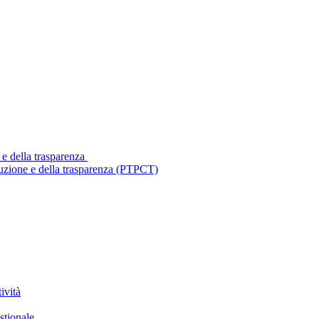
 e della trasparenza
ruzione e della trasparenza (PTPCT)
ività
stionale