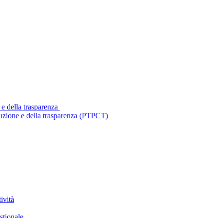
 e della trasparenza
ruzione e della trasparenza (PTPCT)
ività
stionale