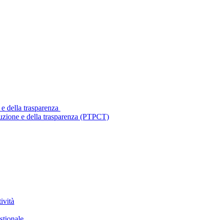
 e della trasparenza
ruzione e della trasparenza (PTPCT)
ività
stionale