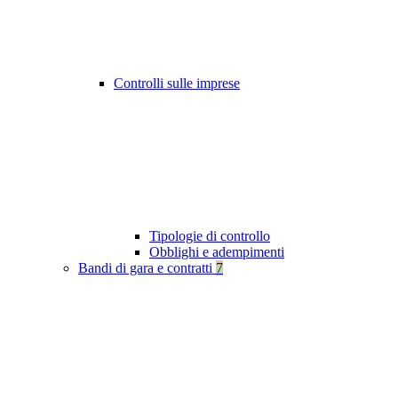
Controlli sulle imprese
Tipologie di controllo
Obblighi e adempimenti
Bandi di gara e contratti
7