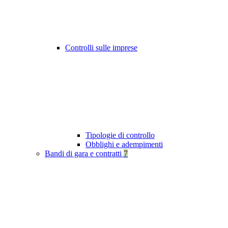
Controlli sulle imprese
Tipologie di controllo
Obblighi e adempimenti
Bandi di gara e contratti
7