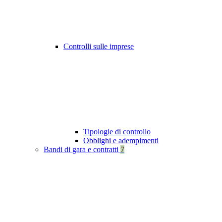
Controlli sulle imprese
Tipologie di controllo
Obblighi e adempimenti
Bandi di gara e contratti
7