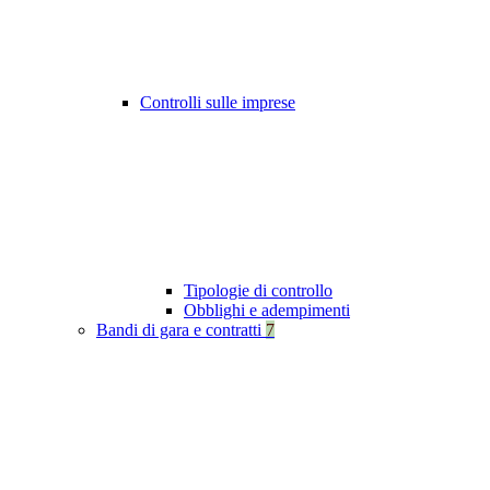
Controlli sulle imprese
Tipologie di controllo
Obblighi e adempimenti
Bandi di gara e contratti
7