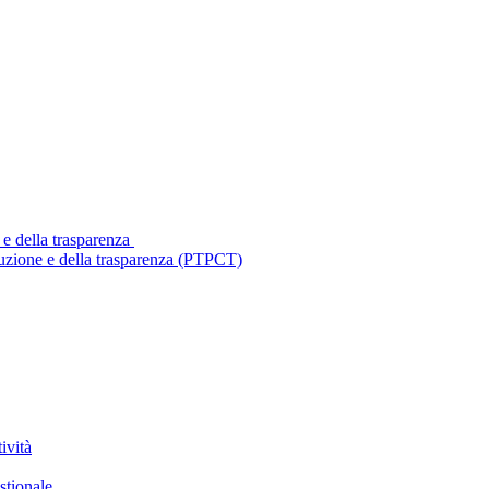
 e della trasparenza
ruzione e della trasparenza (PTPCT)
ività
stionale