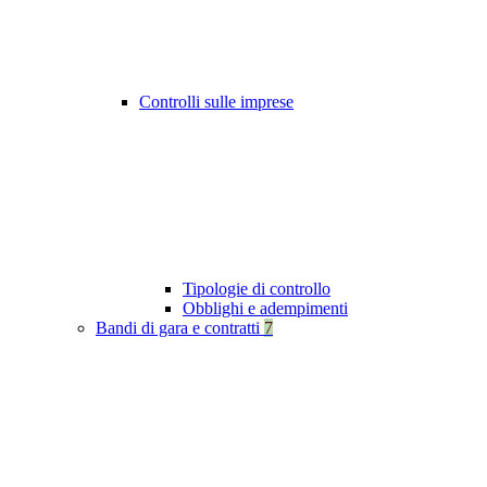
Controlli sulle imprese
Tipologie di controllo
Obblighi e adempimenti
Bandi di gara e contratti
7