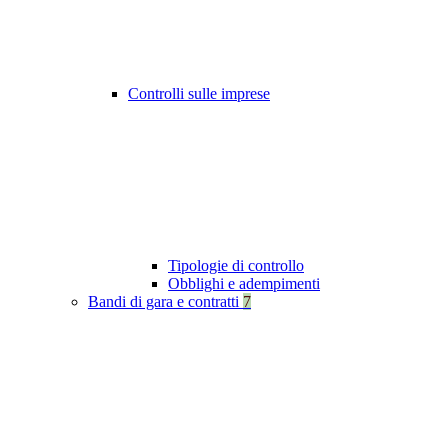
Controlli sulle imprese
Tipologie di controllo
Obblighi e adempimenti
Bandi di gara e contratti
7