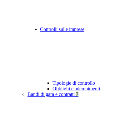
Controlli sulle imprese
Tipologie di controllo
Obblighi e adempimenti
Bandi di gara e contratti
7