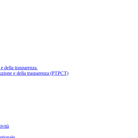
 e della trasparenza
ruzione e della trasparenza (PTPCT)
ività
stionale