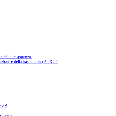
 e della trasparenza
ruzione e della trasparenza (PTPCT)
ività
stionale