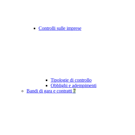
Controlli sulle imprese
Tipologie di controllo
Obblighi e adempimenti
Bandi di gara e contratti
7