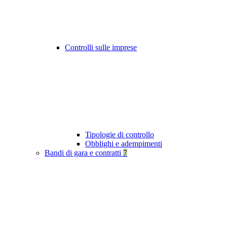
Controlli sulle imprese
Tipologie di controllo
Obblighi e adempimenti
Bandi di gara e contratti
7