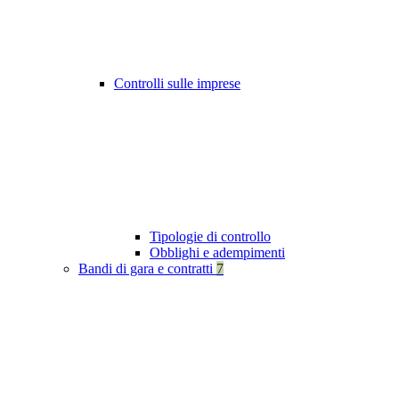
Controlli sulle imprese
Tipologie di controllo
Obblighi e adempimenti
Bandi di gara e contratti
7