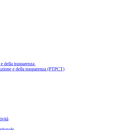
 e della trasparenza
ruzione e della trasparenza (PTPCT)
ività
stionale