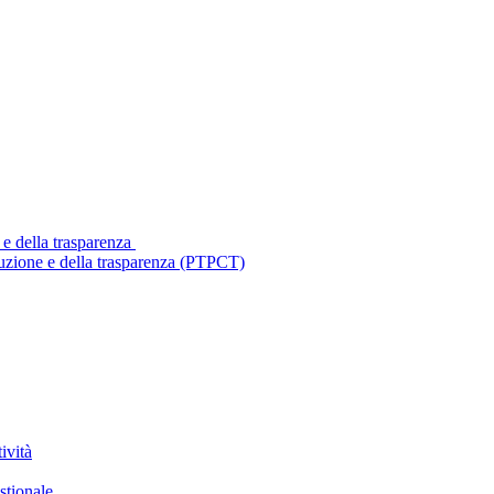
 e della trasparenza
ruzione e della trasparenza (PTPCT)
ività
stionale