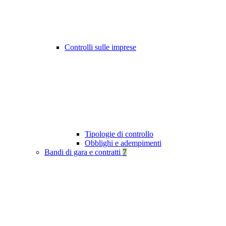
Controlli sulle imprese
Tipologie di controllo
Obblighi e adempimenti
Bandi di gara e contratti
7