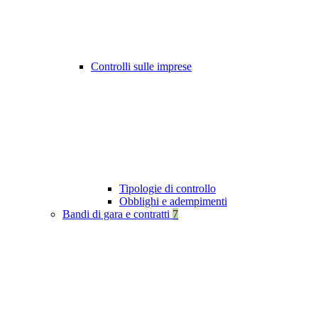
Controlli sulle imprese
Tipologie di controllo
Obblighi e adempimenti
Bandi di gara e contratti
7