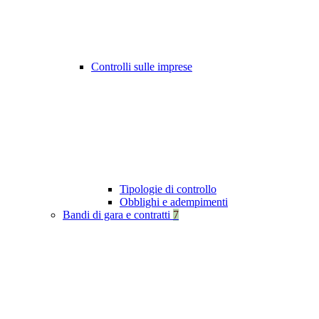
Controlli sulle imprese
Tipologie di controllo
Obblighi e adempimenti
Bandi di gara e contratti
7