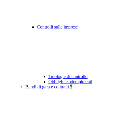
Controlli sulle imprese
Tipologie di controllo
Obblighi e adempimenti
Bandi di gara e contratti
7