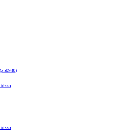
 (250930)
dirizzo
irizzo