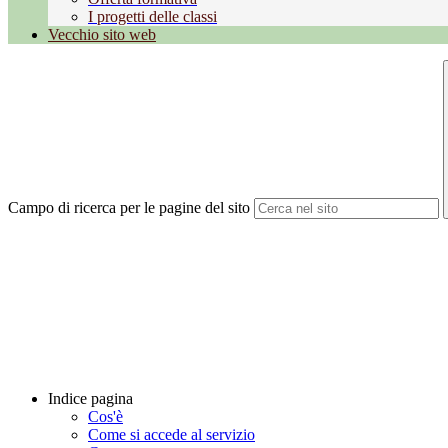
I progetti delle classi
Vecchio sito web
Campo di ricerca per le pagine del sito
Indice pagina
Cos'è
Come si accede al servizio