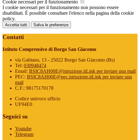
Cookie necessari per il funzionamento
I cookie necessari per il funzionamento non possono essere
disabilitati. È possibile consultare l'elenco nella pagina della cookie
policy.
Accetta tutti
Salva le preferenze
Contatti
Istituto Comprensivo di Borgo San Giacomo
via Gabiano, 13 - 25022 Borgo San Giacomo (Bs)
Tel:
030948474
Email:
BSIC8AH00E@istruzione.it
Link per inviare una mail
PEC:
BSIC8AH00E@pec.istruzione.it
Link per inviare una
mail
C.F.: 98175170178
Codice univoco ufficio
UF94E0
Seguici su
Youtube
Telegram