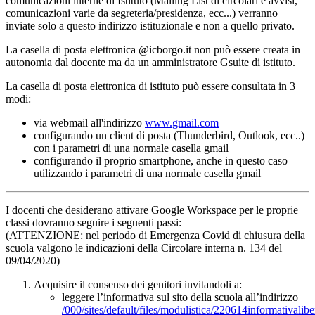
comunicazioni interne di Istituto (Mailing List di circolari e avvisi,
comunicazioni varie da segreteria/presidenza, ecc...) verranno
inviate solo a questo indirizzo istituzionale e non a quello privato.
La casella di posta elettronica @icborgo.it non può essere creata in
autonomia dal docente ma da un amministratore Gsuite di istituto.
La casella di posta elettronica di istituto può essere consultata in 3
modi:
via webmail all'indirizzo
www.gmail.com
configurando un client di posta (Thunderbird, Outlook, ecc..)
con i parametri di una normale casella gmail
configurando il proprio smartphone, anche in questo caso
utilizzando i parametri di una normale casella gmail
I docenti che desiderano attivare Google Workspace per le proprie
classi dovranno seguire i seguenti passi:
(ATTENZIONE: nel periodo di Emergenza Covid di chiusura della
scuola valgono le indicazioni della Circolare interna n. 134 del
09/04/2020)
Acquisire il consenso dei genitori invitandoli a:
leggere l’informativa sul sito della scuola all’indirizzo
/000/sites/default/files/modulistica/220614informativali