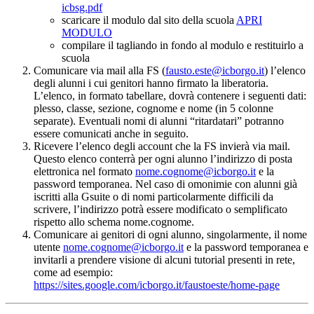
icbsg.pdf
scaricare il modulo dal sito della scuola
APRI
MODULO
compilare il tagliando in fondo al modulo e restituirlo a
scuola
Comunicare via mail alla FS (
fausto.este@icborgo.it
) l’elenco
degli alunni i cui genitori hanno firmato la liberatoria.
L’elenco, in formato tabellare, dovrà contenere i seguenti dati:
plesso, classe, sezione, cognome e nome (in 5 colonne
separate). Eventuali nomi di alunni “ritardatari” potranno
essere comunicati anche in seguito.
Ricevere l’elenco degli account che la FS invierà via mail.
Questo elenco conterrà per ogni alunno l’indirizzo di posta
elettronica nel formato
nome.cognome@icborgo.it
e la
password temporanea. Nel caso di omonimie con alunni già
iscritti alla Gsuite o di nomi particolarmente difficili da
scrivere, l’indirizzo potrà essere modificato o semplificato
rispetto allo schema nome.cognome.
Comunicare ai genitori di ogni alunno, singolarmente, il nome
utente
nome.cognome@icborgo.it
e la password temporanea e
invitarli a prendere visione di alcuni tutorial presenti in rete,
come ad esempio:
https://sites.google.com/icborgo.it/faustoeste/home-page