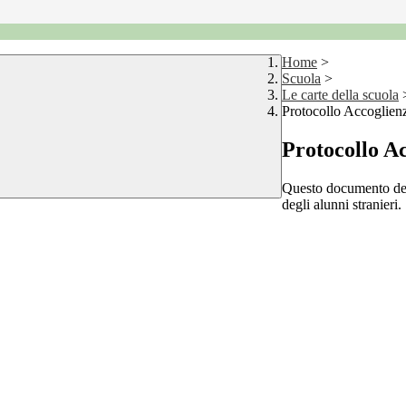
Home
>
Scuola
>
Le carte della scuola
Protocollo Accoglienz
Protocollo Ac
Questo documento defi
degli alunni stranieri.