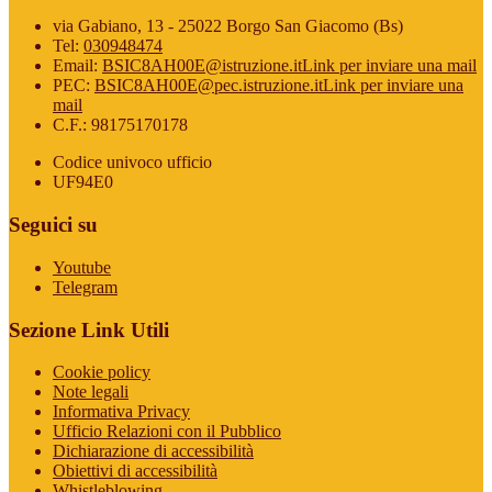
via Gabiano, 13 - 25022 Borgo San Giacomo (Bs)
Tel:
030948474
Email:
BSIC8AH00E@istruzione.it
Link per inviare una mail
PEC:
BSIC8AH00E@pec.istruzione.it
Link per inviare una
mail
C.F.: 98175170178
Codice univoco ufficio
UF94E0
Seguici su
Youtube
Telegram
Sezione Link Utili
Cookie policy
Note legali
Informativa Privacy
Ufficio Relazioni con il Pubblico
Dichiarazione di accessibilità
Obiettivi di accessibilità
Whistleblowing