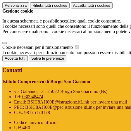
Personalizza
Rifiuta tutti
i cookies
Accetta tutti
i cookies
Gestione cookie
In questa schermata è possibile scegliere quali cookie consentire.
I cookie necessari sono quelli che consentono il funzionamento della pi
Per conoscere quali sono i cookie necessari al funzionamento potete v
Cookie necessari per il funzionamento
I cookie necessari per il funzionamento non possono essere disabilitati.
Accetta tutti
Salva le preferenze
Contatti
Istituto Comprensivo di Borgo San Giacomo
via Gabiano, 13 - 25022 Borgo San Giacomo (Bs)
Tel:
030948474
Email:
BSIC8AH00E@istruzione.it
Link per inviare una mail
PEC:
BSIC8AH00E@pec.istruzione.it
Link per inviare una mai
C.F.: 98175170178
Codice univoco ufficio
UF94E0