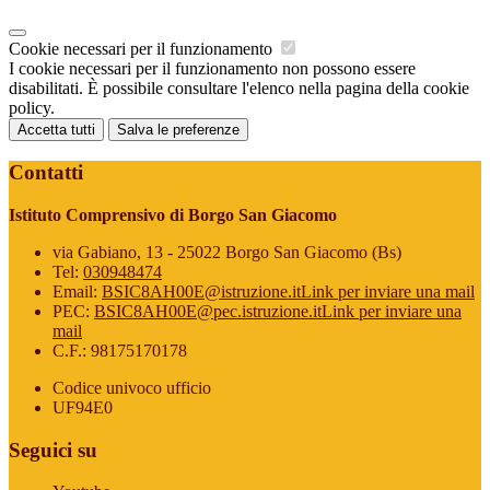
Cookie necessari per il funzionamento
I cookie necessari per il funzionamento non possono essere
disabilitati. È possibile consultare l'elenco nella pagina della cookie
policy.
Accetta tutti
Salva le preferenze
Contatti
Istituto Comprensivo di Borgo San Giacomo
via Gabiano, 13 - 25022 Borgo San Giacomo (Bs)
Tel:
030948474
Email:
BSIC8AH00E@istruzione.it
Link per inviare una mail
PEC:
BSIC8AH00E@pec.istruzione.it
Link per inviare una
mail
C.F.: 98175170178
Codice univoco ufficio
UF94E0
Seguici su