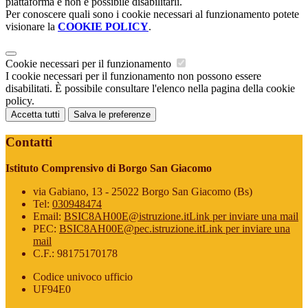
piattaforma e non è possibile disabilitarli.
Per conoscere quali sono i cookie necessari al funzionamento potete
visionare la
COOKIE POLICY
.
Cookie necessari per il funzionamento
I cookie necessari per il funzionamento non possono essere
disabilitati. È possibile consultare l'elenco nella pagina della cookie
policy.
Accetta tutti
Salva le preferenze
Contatti
Istituto Comprensivo di Borgo San Giacomo
via Gabiano, 13 - 25022 Borgo San Giacomo (Bs)
Tel:
030948474
Email:
BSIC8AH00E@istruzione.it
Link per inviare una mail
PEC:
BSIC8AH00E@pec.istruzione.it
Link per inviare una
mail
C.F.: 98175170178
Codice univoco ufficio
UF94E0