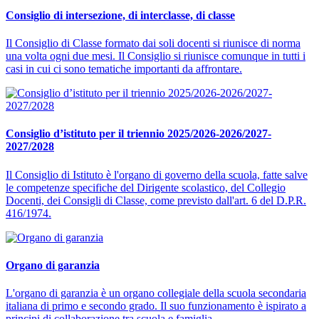
Consiglio di intersezione, di interclasse, di classe
Il Consiglio di Classe formato dai soli docenti si riunisce di norma
una volta ogni due mesi. Il Consiglio si riunisce comunque in tutti i
casi in cui ci sono tematiche importanti da affrontare.
Consiglio d’istituto per il triennio 2025/2026-2026/2027-
2027/2028
Il Consiglio di Istituto è l'organo di governo della scuola, fatte salve
le competenze specifiche del Dirigente scolastico, del Collegio
Docenti, dei Consigli di Classe, come previsto dall'art. 6 del D.P.R.
416/1974.
Organo di garanzia
L'organo di garanzia è un organo collegiale della scuola secondaria
italiana di primo e secondo grado. Il suo funzionamento è ispirato a
principi di collaborazione tra scuola e famiglia.