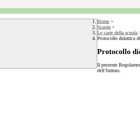
Home
>
Scuola
>
Le carte della scuola
Protocollo didattica d
Protocollo di
Il presente Regolament
dell’Istituto.