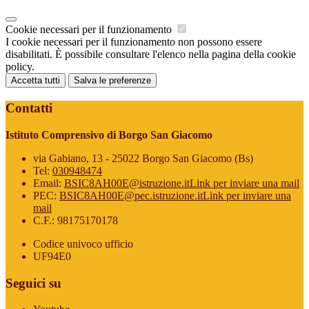
Cookie necessari per il funzionamento
I cookie necessari per il funzionamento non possono essere
disabilitati. È possibile consultare l'elenco nella pagina della cookie
policy.
Accetta tutti
Salva le preferenze
Contatti
Istituto Comprensivo di Borgo San Giacomo
via Gabiano, 13 - 25022 Borgo San Giacomo (Bs)
Tel:
030948474
Email:
BSIC8AH00E@istruzione.it
Link per inviare una mail
PEC:
BSIC8AH00E@pec.istruzione.it
Link per inviare una
mail
C.F.: 98175170178
Codice univoco ufficio
UF94E0
Seguici su