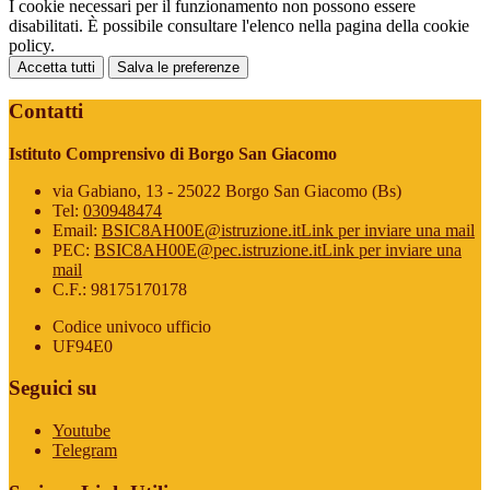
I cookie necessari per il funzionamento non possono essere
disabilitati. È possibile consultare l'elenco nella pagina della cookie
policy.
Accetta tutti
Salva le preferenze
Contatti
Istituto Comprensivo di Borgo San Giacomo
via Gabiano, 13 - 25022 Borgo San Giacomo (Bs)
Tel:
030948474
Email:
BSIC8AH00E@istruzione.it
Link per inviare una mail
PEC:
BSIC8AH00E@pec.istruzione.it
Link per inviare una
mail
C.F.: 98175170178
Codice univoco ufficio
UF94E0
Seguici su
Youtube
Telegram