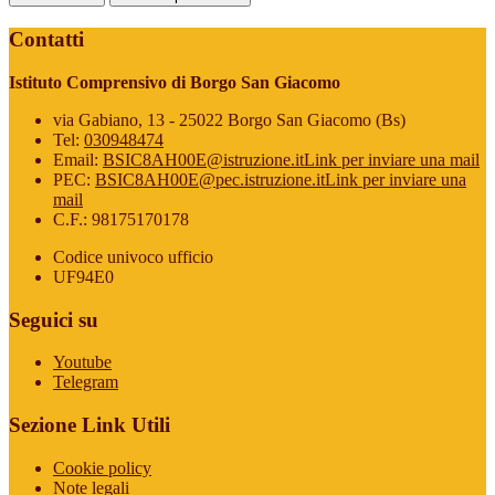
Contatti
Istituto Comprensivo di Borgo San Giacomo
via Gabiano, 13 - 25022 Borgo San Giacomo (Bs)
Tel:
030948474
Email:
BSIC8AH00E@istruzione.it
Link per inviare una mail
PEC:
BSIC8AH00E@pec.istruzione.it
Link per inviare una
mail
C.F.: 98175170178
Codice univoco ufficio
UF94E0
Seguici su
Youtube
Telegram
Sezione Link Utili
Cookie policy
Note legali