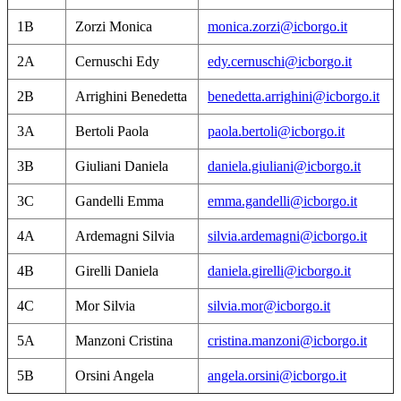
1B
Zorzi Monica
monica.zorzi@icborgo.it
2A
Cernuschi Edy
edy.cernuschi@icborgo.it
2B
Arrighini Benedetta
benedetta.arrighini@icborgo.it
3A
Bertoli Paola
paola.bertoli@icborgo.it
3B
Giuliani Daniela
daniela.giuliani@icborgo.it
3C
Gandelli Emma
emma.gandelli@icborgo.it
4A
Ardemagni Silvia
silvia.ardemagni@icborgo.it
4B
Girelli Daniela
daniela.girelli@icborgo.it
4C
Mor Silvia
silvia.mor@icborgo.it
5A
Manzoni Cristina
cristina.manzoni@icborgo.it
5B
Orsini Angela
angela.orsini@icborgo.it