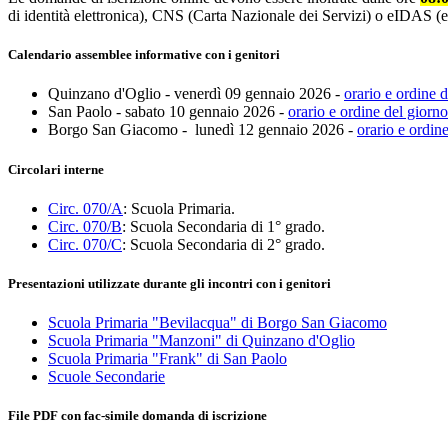
di identità elettronica), CNS (Carta Nazionale dei Servizi) o eIDAS (e
Calendario assemblee informative con i genitori
Quinzano d'Oglio - venerdì 09 gennaio 2026 -
orario e ordine 
San Paolo - sabato 10 gennaio 2026 -
orario e ordine del giorno
Borgo San Giacomo - lunedì 12 gennaio 2026 -
orario e ordin
Circolari interne
Circ. 070/A
: Scuola Primaria.
Circ. 070/B
: Scuola Secondaria di 1° grado.
Circ. 070/C
: Scuola Secondaria di 2° grado.
Presentazioni utilizzate durante gli incontri con i genitori
Scuola Primaria "Bevilacqua" di Borgo San Giacomo
Scuola Primaria "Manzoni" di Quinzano d'Oglio
Scuola Primaria "Frank" di San Paolo
Scuole Secondarie
File PDF con fac-simile domanda di iscrizione