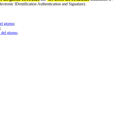
lectronic IDentification Authentication and Signature).
del giorno
;
;
e del giorno
.