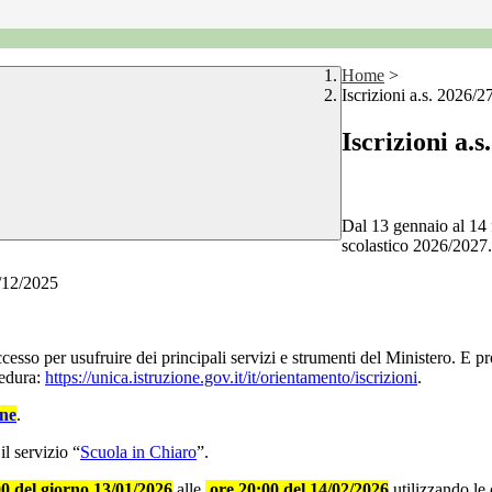
Home
>
Iscrizioni a.s. 2026/2
Iscrizioni a.s
Dal 13 gennaio al 14 f
scolastico 2026/2027.
/12/2025
accesso per usufruire dei principali servizi e strumenti del Ministero. E 
cedura:
https://unica.istruzione.gov.it/it/orientamento/iscrizioni
.
ine
.
il servizio “
Scuola in Chiaro
”.
0 del giorno 13/01/2026
alle
ore 20:00 del 14/02/2026
utilizzando le 