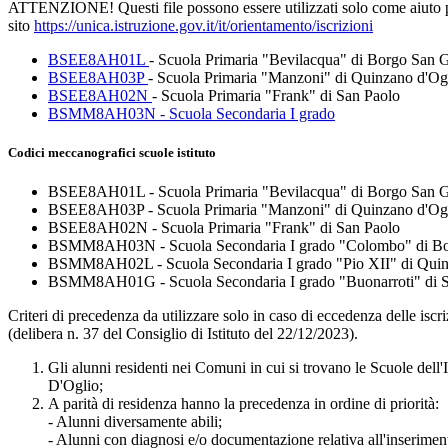
ATTENZIONE! Questi file possono essere utilizzati solo come aiuto pe
sito
https://unica.istruzione.gov.it/it/orientamento/iscrizioni
BSEE8AH01L
- Scuola Primaria "Bevilacqua" di Borgo San
BSEE8AH03P
- Scuola Primaria "Manzoni" di Quinzano d'Og
BSEE8AH02N
- Scuola Primaria "Frank" di San Paolo
BSMM8AH03N - Scuola Secondaria I grado
Codici meccanografici scuole istituto
BSEE8AH01L - Scuola Primaria "Bevilacqua" di Borgo San 
BSEE8AH03P - Scuola Primaria "Manzoni" di Quinzano d'Og
BSEE8AH02N - Scuola Primaria "Frank" di San Paolo
BSMM8AH03N - Scuola Secondaria I grado "Colombo" di B
BSMM8AH02L - Scuola Secondaria I grado "Pio XII" di Quin
BSMM8AH01G - Scuola Secondaria I grado "Buonarroti" di S
Criteri di precedenza da utilizzare solo in caso di eccedenza delle iscri
(delibera n. 37 del Consiglio di Istituto del 22/12/2023).
Gli alunni residenti nei Comuni in cui si trovano le Scuole d
D'Oglio;
A parità di residenza hanno la precedenza in ordine di priorità:
- Alunni diversamente abili;
- Alunni con diagnosi e/o documentazione relativa all'inserimen